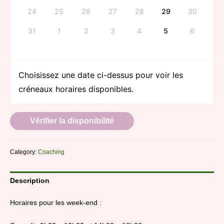
24
25
26
27
28
29
30
31
1
2
3
4
5
6
Choisissez une date ci-dessus pour voir les
créneaux horaires disponibles.
Vérifier la disponibilité
Category:
Coaching
Description
Horaires pour les week-end :