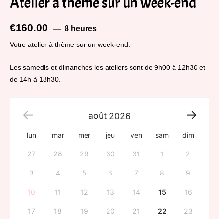
Atelier à thème sur un week-end
€
160.00
8 heures
Votre atelier à thème sur un week-end.
Les samedis et dimanches les ateliers sont de 9h00 à 12h30 et
de 14h à 18h30.
août
2026
lun
mar
mer
jeu
ven
sam
dim
27
28
29
30
31
1
2
3
4
5
6
7
8
9
10
11
12
13
14
15
16
17
18
19
20
21
22
23